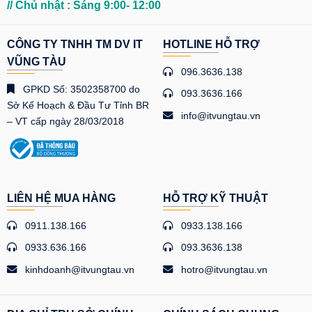
// Chủ nhật : Sáng 9:00- 12:00
CÔNG TY TNHH TM DV IT
HOTLINE HỖ TRỢ
VŨNG TÀU
096.3636.138
GPKD Số: 3502358700 do
093.3636.166
Sở Kế Hoạch & Đầu Tư Tỉnh BR
info@itvungtau.vn
– VT cấp ngày 28/03/2018
LIÊN HỆ MUA HÀNG
HỖ TRỢ KỸ THUẬT
0911.138.166
0933.138.166
0933.636.166
093.3636.138
kinhdoanh@itvungtau.vn
hotro@itvungtau.vn