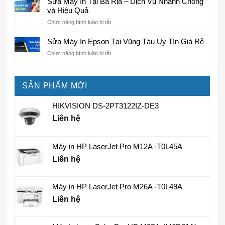
Sửa Máy In Tại Bà Rịa – Dịch Vụ Nhanh Chóng
doanh
Bà
HP
Macbook
và Hiệu Quả
Rịa
Tại
Air
Bà
ở
Chức năng bình luận bị tắt
Tại
Rịa
Sửa
Bà
Máy
Sửa Máy In Epson Tại Vũng Tàu Uy Tín Giá Rẻ
Rịa
In
ở
Chức năng bình luận bị tắt
Tại
Sửa
Bà
Máy
Rịa
In
–
SẢN PHẨM MỚI
Epson
Dịch
Tại
Vụ
Vũng
HIKVISION DS-2PT3122IZ-DE3
Nhanh
Tàu
Chóng
Liên hệ
Uy
và
Tín
Hiệu
Giá
Quả
Máy in HP LaserJet Pro M12A -T0L45A
Rẻ
Liên hệ
Máy in HP LaserJet Pro M26A -T0L49A
Liên hệ