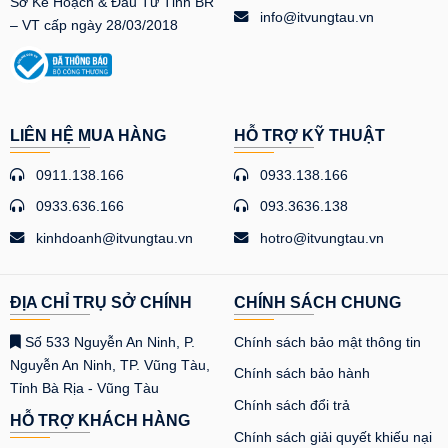
Sở Kế Hoạch & Đầu Tư Tỉnh BR
info@itvungtau.vn
– VT cấp ngày 28/03/2018
LIÊN HỆ MUA HÀNG
HỖ TRỢ KỸ THUẬT
0911.138.166
0933.138.166
0933.636.166
093.3636.138
kinhdoanh@itvungtau.vn
hotro@itvungtau.vn
ĐỊA CHỈ TRỤ SỞ CHÍNH
CHÍNH SÁCH CHUNG
Số 533 Nguyễn An Ninh, P.
Chính sách bảo mật thông tin
Nguyễn An Ninh, TP. Vũng Tàu,
Chính sách bảo hành
Tỉnh Bà Rịa - Vũng Tàu
Chính sách đổi trả
HỖ TRỢ KHÁCH HÀNG
Chính sách giải quyết khiếu nại