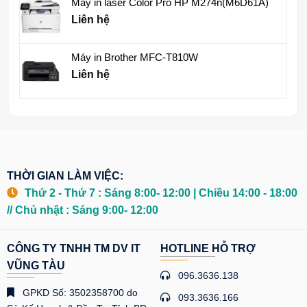
Máy in laser Color Pro HP M274n(M6D61A)
Liên hệ
Máy in Brother MFC-T810W
Liên hệ
THỜI GIAN LÀM VIỆC:
Thứ 2 - Thứ 7 : Sáng 8:00- 12:00 | Chiều 14:00 - 18:00
// Chủ nhật : Sáng 9:00- 12:00
CÔNG TY TNHH TM DV IT
HOTLINE HỖ TRỢ
VŨNG TÀU
096.3636.138
GPKD Số: 3502358700 do
093.3636.166