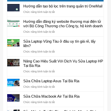
Hướng dẫn tạo bộ lọc trên trang quản trị OneMail
ở
Chức năng bình luận bị tắt
Hướng
dẫn
Hướng dẫn đăng ký website thương mại điện tử
tạo
với Bộ Công Thương cho Công ty, hộ kinh doanh
bộ
ở
Chức năng bình luận bị tắt
lọc
Hướng
trên
dẫn
Sửa Laptop Vũng Tàu ở đâu uy tín giá rẻ, lấy
trang
đăng
liền?
quản
ký
trị
ở
Chức năng bình luận bị tắt
website
OneMail
Sửa
thương
Laptop
Nâng Cao Hiệu Suất Với Dịch Vụ Sửa Laptop HP
mại
Vũng
Tại Bà Rịa
điện
Tàu
tử
ở
Chức năng bình luận bị tắt
ở
với
Nâng
đâu
Bộ
Cao
Sửa Chữa Laptop Asus Tại Bà Rịa
uy
Công
Hiệu
tín
Thương
ở
Chức năng bình luận bị tắt
Suất
giá
cho
Sửa
Với
rẻ,
Công
Chữa
Sửa Chữa Macbook Air Tại Bà Rịa
Dịch
lấy
ty,
Laptop
Vụ
liền?
ở
Chức năng bình luận bị tắt
hộ
Asus
Sửa
Sửa
kinh
Tại
Laptop
Chữa