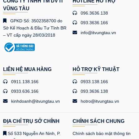
CÔNG TY TNHH TM DV IT
HOTLINE HỖ TRỢ
VŨNG TÀU
096.3636.138
GPKD Số: 3502358700 do
093.3636.166
Sở Kế Hoạch & Đầu Tư Tỉnh BR
info@itvungtau.vn
– VT cấp ngày 28/03/2018
LIÊN HỆ MUA HÀNG
HỖ TRỢ KỸ THUẬT
0911.138.166
0933.138.166
0933.636.166
093.3636.138
kinhdoanh@itvungtau.vn
hotro@itvungtau.vn
ĐỊA CHỈ TRỤ SỞ CHÍNH
CHÍNH SÁCH CHUNG
Số 533 Nguyễn An Ninh, P.
Chính sách bảo mật thông tin