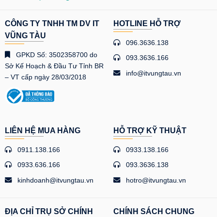
CÔNG TY TNHH TM DV IT
HOTLINE HỖ TRỢ
VŨNG TÀU
096.3636.138
GPKD Số: 3502358700 do
093.3636.166
Sở Kế Hoạch & Đầu Tư Tỉnh BR
info@itvungtau.vn
– VT cấp ngày 28/03/2018
LIÊN HỆ MUA HÀNG
HỖ TRỢ KỸ THUẬT
0911.138.166
0933.138.166
0933.636.166
093.3636.138
kinhdoanh@itvungtau.vn
hotro@itvungtau.vn
ĐỊA CHỈ TRỤ SỞ CHÍNH
CHÍNH SÁCH CHUNG