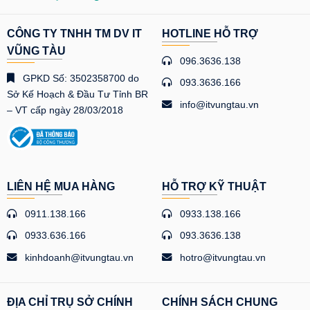
CÔNG TY TNHH TM DV IT
HOTLINE HỖ TRỢ
VŨNG TÀU
096.3636.138
GPKD Số: 3502358700 do
093.3636.166
Sở Kế Hoạch & Đầu Tư Tỉnh BR
info@itvungtau.vn
– VT cấp ngày 28/03/2018
LIÊN HỆ MUA HÀNG
HỖ TRỢ KỸ THUẬT
0911.138.166
0933.138.166
0933.636.166
093.3636.138
kinhdoanh@itvungtau.vn
hotro@itvungtau.vn
ĐỊA CHỈ TRỤ SỞ CHÍNH
CHÍNH SÁCH CHUNG