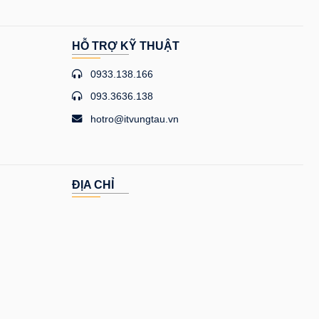
HỖ TRỢ KỸ THUẬT
0933.138.166
093.3636.138
hotro@itvungtau.vn
ĐỊA CHỈ