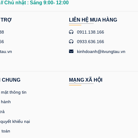
0
// Chủ nhật : Sáng 9:00- 12:00
 TRỢ
LIÊN HỆ MUA HÀNG
38
0911.138.166
66
0933.636.166
tau.vn
kinhdoanh@itvungtau.vn
H CHUNG
MẠNG XÃ HỘI
mật thông tin
 hành
trả
 quyết khiếu nại
 toán