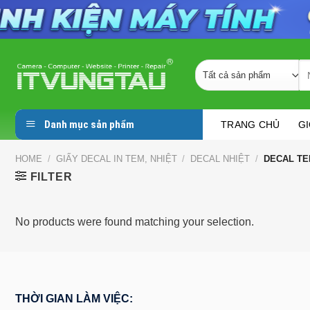
Skip
to
Se
content
fo
Danh mục sản phẩm
Chuyên thi công lắp đặt Camera tại Vũng Tàu | Chuyên sửa ch
TRANG CHỦ
GI
HOME
/
GIẤY DECAL IN TEM, NHIỆT
/
DECAL NHIỆT
/
DECAL TE
FILTER
No products were found matching your selection.
THỜI GIAN LÀM VIỆC: