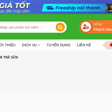
arch
Hỗ trợ
Khách hà
r:
ữa máy tính laptop tại Vũng Tàu | Chuyên cung cấp linh kiện máy tính
ỚI THIỆU
DỊCH VỤ
TUYỂN DỤNG
LIÊN HỆ
M TRÀ SỮA