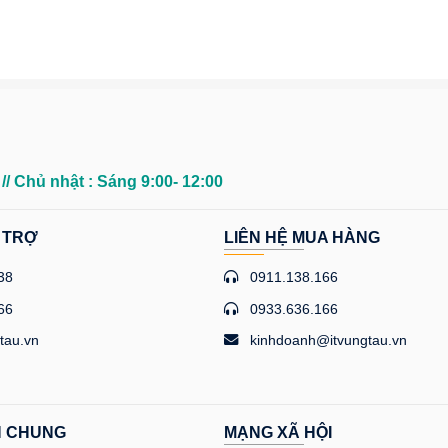
0
// Chủ nhật : Sáng 9:00- 12:00
 TRỢ
LIÊN HỆ MUA HÀNG
38
0911.138.166
66
0933.636.166
tau.vn
kinhdoanh@itvungtau.vn
H CHUNG
MẠNG XÃ HỘI