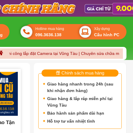
Hotline mua hàng
Xây dựng
ng
096.3636.138
Cấu hình PC
ông lắp đặt Camera tại Vũng Tàu | Chuyên sửa chữa máy tính laptop tạ
Chính sách mua hàng
Giao hàng nhanh trong 24h (sau
khi nhận đơn hàng)
Giao hàng & lắp ráp miễn phí tại
Vũng Tàu
Bảo hành sản phẩm dài hạn
Hỗ trợ tư vấn nhiệt tình
ao Tận