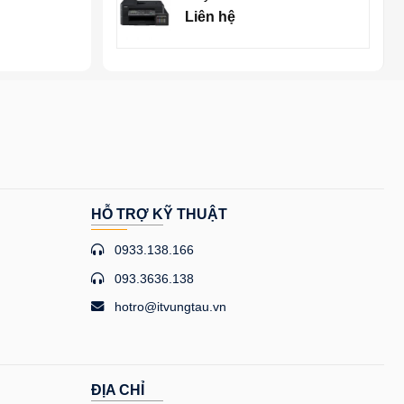
Liên hệ
HỖ TRỢ KỸ THUẬT
0933.138.166
093.3636.138
hotro@itvungtau.vn
ĐỊA CHỈ