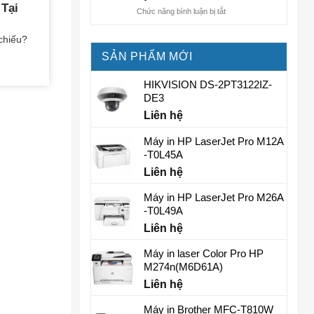
Tại
Tại
ở
Chức năng bình luận bị tắt
Bà
Sửa
Rịa
Máy
chiếu?
–
In
Dịch
SẢN PHẨM MỚI
Epson
Vụ
Tại
Nhanh
Vũng
HIKVISION DS-2PT3122IZ-
Chóng
Tàu
DE3
và
Uy
Hiệu
Liên hệ
Tín
Quả
Giá
Máy in HP LaserJet Pro M12A
Rẻ
-T0L45A
Liên hệ
Máy in HP LaserJet Pro M26A
-T0L49A
Liên hệ
Máy in laser Color Pro HP
M274n(M6D61A)
Liên hệ
Máy in Brother MFC-T810W