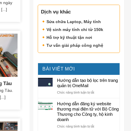
ấn ngày
...]
Dịch vụ khác
Sửa chữa Laptop, Máy tính
Vệ sinh máy tính chỉ từ 150k
Hỗ trợ kỹ thuật tận nơi
Tư vấn giải pháp công nghệ
BÀI VIẾT MỚI
Hướng dẫn tạo bộ lọc trên trang
g Tàu
quản trị OneMail
ũng Tàu.
ở
Chức năng bình luận bị tắt
...]
Hướng
dẫn
Hướng dẫn đăng ký website
tạo
thương mại điện tử với Bộ Công
bộ
Thương cho Công ty, hộ kinh
lọc
doanh
trên
ở
Chức năng bình luận bị tắt
trang