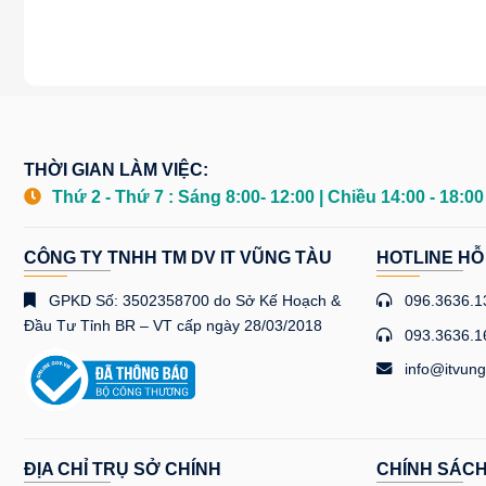
THỜI GIAN LÀM VIỆC:
Thứ 2 - Thứ 7 : Sáng 8:00- 12:00 | Chiều 14:00 - 18:0
CÔNG TY TNHH TM DV IT VŨNG TÀU
HOTLINE HỖ
GPKD Số: 3502358700 do Sở Kế Hoạch &
096.3636.1
Đầu Tư Tỉnh BR – VT cấp ngày 28/03/2018
093.3636.1
info@itvung
ĐỊA CHỈ TRỤ SỞ CHÍNH
CHÍNH SÁC