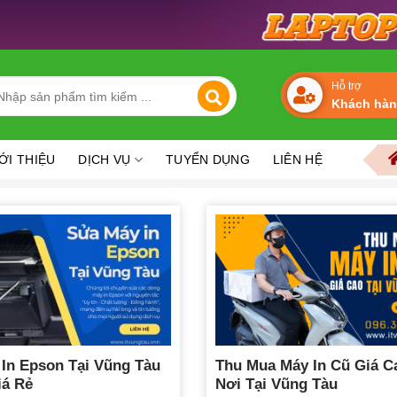
arch
Hỗ trợ
Khách hà
r:
Chuyên thi c
ỚI THIỆU
DỊCH VỤ
TUYỂN DỤNG
LIÊN HỆ
In Epson Tại Vũng Tàu
Thu Mua Máy In Cũ Giá C
iá Rẻ
Nơi Tại Vũng Tàu