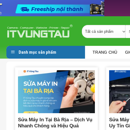
Skip
to
Se
content
fo
Danh mục sản phẩm
TRANG CHỦ
GI
Sửa Máy In Tại Bà Rịa – Dịch Vụ
Sửa Máy 
Nhanh Chóng và Hiệu Quả
Uy Tín G