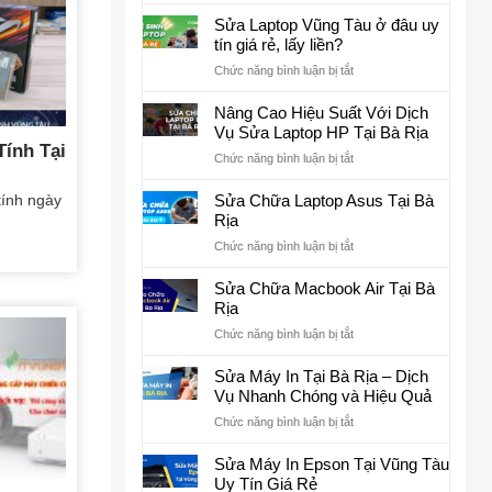
Hướng
quản
dẫn
Sửa Laptop Vũng Tàu ở đâu uy
trị
đăng
OneMail
tín giá rẻ, lấy liền?
ký
ở
Chức năng bình luận bị tắt
website
Sửa
thương
Laptop
Nâng Cao Hiệu Suất Với Dịch
mại
Vũng
Vụ Sửa Laptop HP Tại Bà Rịa
điện
Tàu
Tính Tại
tử
ở
Chức năng bình luận bị tắt
ở
với
Nâng
đâu
Bộ
Cao
tính ngày
Sửa Chữa Laptop Asus Tại Bà
uy
Công
Hiệu
Rịa
tín
Thương
Suất
giá
cho
ở
Chức năng bình luận bị tắt
Với
rẻ,
Công
Sửa
Dịch
lấy
ty,
Chữa
Sửa Chữa Macbook Air Tại Bà
Vụ
liền?
hộ
Laptop
Rịa
Sửa
kinh
Asus
Laptop
ở
Chức năng bình luận bị tắt
doanh
Tại
HP
Sửa
Bà
Tại
Chữa
Sửa Máy In Tại Bà Rịa – Dịch
Rịa
Bà
Macbook
Vụ Nhanh Chóng và Hiệu Quả
Rịa
Air
ở
Chức năng bình luận bị tắt
Tại
Sửa
Bà
Máy
Sửa Máy In Epson Tại Vũng Tàu
Rịa
In
Uy Tín Giá Rẻ