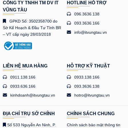
CÔNG TY TNHH TM DV IT
HOTLINE HỖ TRỢ
VŨNG TÀU
096.3636.138
GPKD Số: 3502358700 do
093.3636.166
Sở Kế Hoạch & Đầu Tư Tỉnh BR
info@itvungtau.vn
– VT cấp ngày 28/03/2018
LIÊN HỆ MUA HÀNG
HỖ TRỢ KỸ THUẬT
0911.138.166
0933.138.166
0933.636.166
093.3636.138
kinhdoanh@itvungtau.vn
hotro@itvungtau.vn
ĐỊA CHỈ TRỤ SỞ CHÍNH
CHÍNH SÁCH CHUNG
Số 533 Nguyễn An Ninh, P.
Chính sách bảo mật thông tin