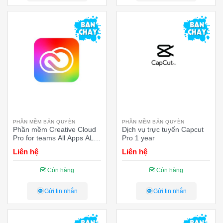
PHẦN MỀM BẢN QUYÈN
PHẦN MỀM BẢN QUYÈN
Phần mềm Creative Cloud
Dịch vụ trực tuyến Capcut
Pro for teams All Apps ALL
Pro 1 year
Multiple Platforms Multi
Liên hệ
Liên hệ
Asian Languages
Subscription New – 12
Còn hàng
Còn hàng
months (lever 2 10-49)
Gửi tin nhắn
Gửi tin nhắn