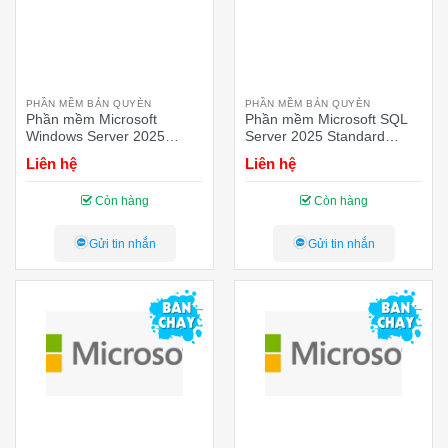
PHẦN MỀM BẢN QUYÈN
PHẦN MỀM BẢN QUYÈN
Phần mềm Microsoft
Phần mềm Microsoft SQL
Windows Server 2025
Server 2025 Standard
Standard – 16 Core
edition Perpetual 1 Server
Liên hệ
Liên hệ
License Pack
License
Còn hàng
Còn hàng
Gửi tin nhắn
Gửi tin nhắn