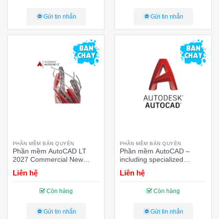
Gửi tin nhắn
Gửi tin nhắn
PHẦN MỀM BẢN QUYÈN
PHẦN MỀM BẢN QUYÈN
Phần mềm AutoCAD LT
Phần mềm AutoCAD –
2027 Commercial New
including specialized
Single-user ELD Annual
toolsets AD Commercial
Liên hệ
Liên hệ
Subscription – 12 tháng
New Single-user ELD
Annual Subscription – 12
Còn hàng
Còn hàng
tháng (3D)
Gửi tin nhắn
Gửi tin nhắn