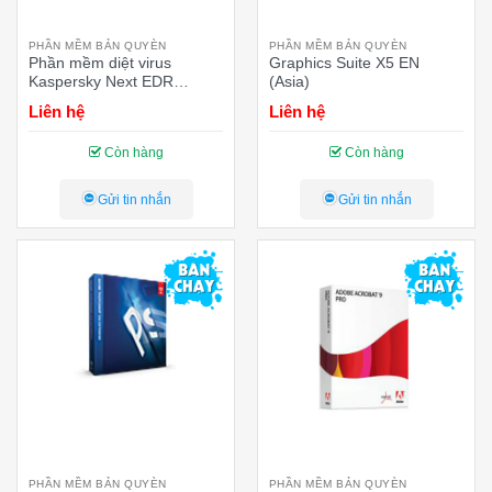
PHẦN MỀM BẢN QUYÈN
PHẦN MỀM BẢN QUYÈN
Phần mềm diệt virus
Graphics Suite X5 EN
Kaspersky Next EDR
(Asia)
Optimum (1 thiết bị/12
Liên hệ
Liên hệ
tháng)
Còn hàng
Còn hàng
Gửi tin nhắn
Gửi tin nhắn
PHẦN MỀM BẢN QUYÈN
PHẦN MỀM BẢN QUYÈN