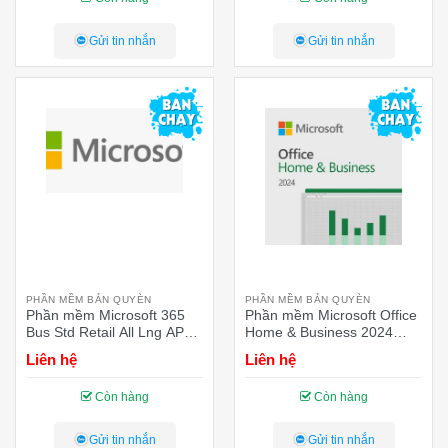
Gửi tin nhắn
Gửi tin nhắn
PHẦN MỀM BẢN QUYÈN
PHẦN MỀM BẢN QUYÈN
Phần mềm Microsoft 365
Phần mềm Microsoft Office
Bus Std Retail All Lng APAC
Home & Business 2024
EM SubPKL 1YR Onln
English APAC EM
Liên hệ
Liên hệ
DwnLd NR KLQ-00209 –
Medialess (EP2-06630)
Key điện tử
FPP/Box
Còn hàng
Còn hàng
Gửi tin nhắn
Gửi tin nhắn