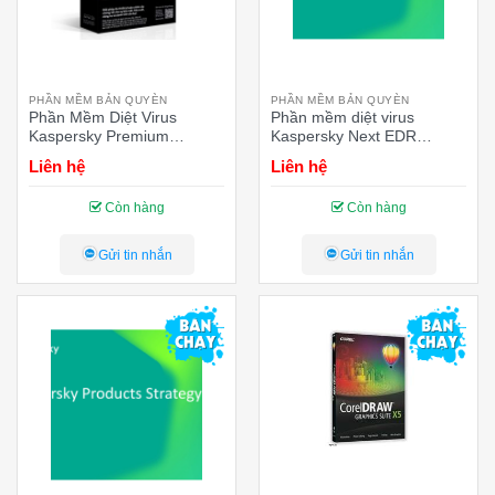
PHẦN MỀM BẢN QUYÈN
PHẦN MỀM BẢN QUYÈN
Phần Mềm Diệt Virus
Phần mềm diệt virus
Kaspersky Premium
Kaspersky Next EDR
+Customer Support SEA 5-
Foundations (1 thiết bị – 12
Liên hệ
Liên hệ
Dvc 1Y (KL10474DEFS) (5
tháng)
thiết bị – 1 năm)
Còn hàng
Còn hàng
Gửi tin nhắn
Gửi tin nhắn