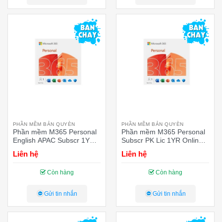
PHẦN MỀM BẢN QUYÈN
PHẦN MỀM BẢN QUYÈN
Phần mềm M365 Personal
Phần mềm M365 Personal
English APAC Subscr 1YR
Subscr PK Lic 1YR Online
Medialess (EP2-32409)
APAC EM ESD (EP2-
Liên hệ
Liên hệ
32313) – Key điện tử
Còn hàng
Còn hàng
Gửi tin nhắn
Gửi tin nhắn