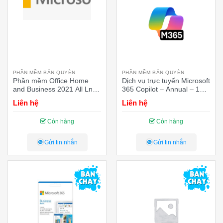
PHẦN MỀM BẢN QUYÈN
PHẦN MỀM BẢN QUYÈN
Phần mềm Office Home
Dịch vụ trực tuyến Microsoft
and Business 2021 All Lng
365 Copilot – Annual – 12
APAC EM PK Lic Online
tháng
Liên hệ
Liên hệ
DwnLd NR -T5D-03483 (
Key điện tử ESD ) – dùng
Còn hàng
Còn hàng
được cho máy Window và
Macbook
Gửi tin nhắn
Gửi tin nhắn