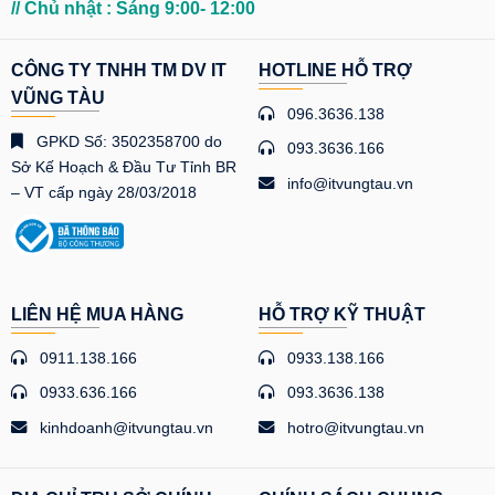
// Chủ nhật : Sáng 9:00- 12:00
CÔNG TY TNHH TM DV IT
HOTLINE HỖ TRỢ
VŨNG TÀU
096.3636.138
GPKD Số: 3502358700 do
093.3636.166
Sở Kế Hoạch & Đầu Tư Tỉnh BR
info@itvungtau.vn
– VT cấp ngày 28/03/2018
LIÊN HỆ MUA HÀNG
HỖ TRỢ KỸ THUẬT
0911.138.166
0933.138.166
0933.636.166
093.3636.138
kinhdoanh@itvungtau.vn
hotro@itvungtau.vn