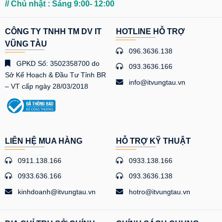
// Chủ nhật : Sáng 9:00- 12:00
CÔNG TY TNHH TM DV IT
HOTLINE HỖ TRỢ
VŨNG TÀU
096.3636.138
GPKD Số: 3502358700 do
093.3636.166
Sở Kế Hoạch & Đầu Tư Tỉnh BR
info@itvungtau.vn
– VT cấp ngày 28/03/2018
LIÊN HỆ MUA HÀNG
HỖ TRỢ KỸ THUẬT
0911.138.166
0933.138.166
0933.636.166
093.3636.138
kinhdoanh@itvungtau.vn
hotro@itvungtau.vn