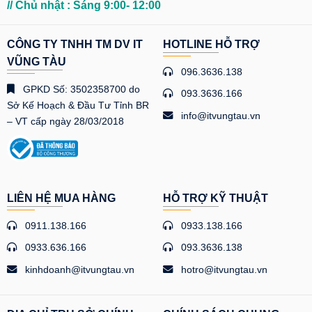
// Chủ nhật : Sáng 9:00- 12:00
CÔNG TY TNHH TM DV IT
HOTLINE HỖ TRỢ
VŨNG TÀU
096.3636.138
GPKD Số: 3502358700 do
093.3636.166
Sở Kế Hoạch & Đầu Tư Tỉnh BR
info@itvungtau.vn
– VT cấp ngày 28/03/2018
LIÊN HỆ MUA HÀNG
HỖ TRỢ KỸ THUẬT
0911.138.166
0933.138.166
0933.636.166
093.3636.138
kinhdoanh@itvungtau.vn
hotro@itvungtau.vn