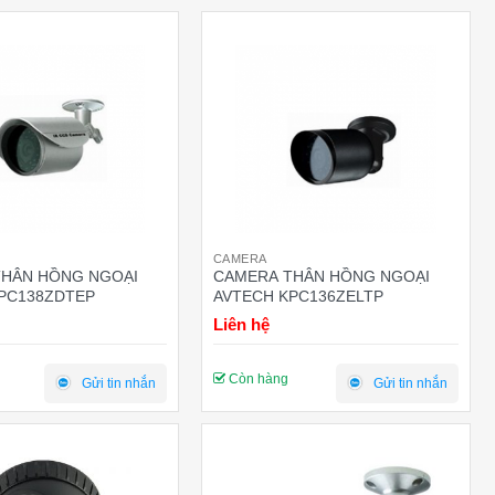
CAMERA
THÂN HỒNG NGOẠI
CAMERA THÂN HỒNG NGOẠI
PC138ZDTEP
AVTECH KPC136ZELTP
Liên hệ
Còn hàng
Gửi tin nhắn
Gửi tin nhắn