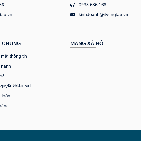
66
0933.636.166
tau.vn
kinhdoanh@itvungtau.vn
H CHUNG
MẠNG XÃ HỘI
mật thông tin
 hành
trả
 quyết khiếu nại
 toán
 hàng