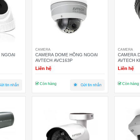
CAMERA
CAMERA
 NGOẠI
CAMERA DOME HỒNG NGOẠI
CAMERA 
AVTECH AVC163P
AVTECH K
Liên hệ
Liên hệ
Còn hàng
Còn hàng
Gửi tin nhắn
Gửi tin nhắn