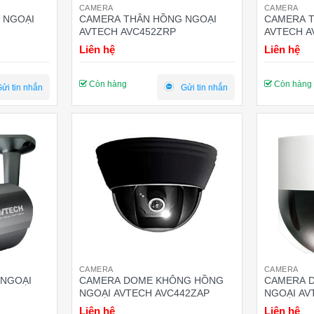
CAMERA
CAMERA
 NGOẠI
CAMERA THÂN HỒNG NGOẠI
CAMERA 
AVTECH AVC452ZRP
AVTECH A
Liên hệ
Liên hệ
Còn hàng
Còn hàng
Gửi tin nhắn
Gửi tin nhắn
CAMERA
CAMERA
 NGOẠI
CAMERA DOME KHÔNG HỒNG
CAMERA 
NGOẠI AVTECH AVC442ZAP
NGOẠI AV
Liên hệ
Liên hệ