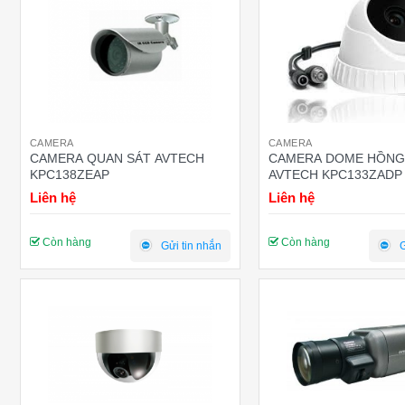
CAMERA
CAMERA
CAMERA QUAN SÁT AVTECH
CAMERA DOME HỒNG
KPC138ZEAP
AVTECH KPC133ZADP
Liên hệ
Liên hệ
Còn hàng
Còn hàng
Gửi tin nhắn