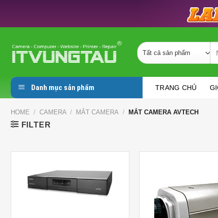
Skip
to
Se
content
fo
Danh mục sản phẩm
TRANG CHỦ
GI
HOME
/
CAMERA
/
MẮT CAMERA
/
MẮT CAMERA AVTECH
FILTER