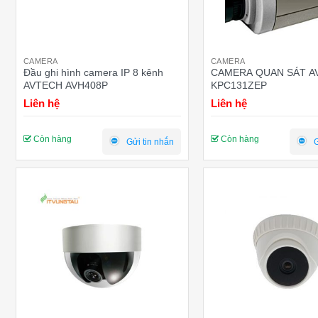
CAMERA
CAMERA
Đầu ghi hình camera IP 8 kênh
CAMERA QUAN SÁT AVTECH
AVTECH AVH408P
KPC131ZEP
Liên hệ
Liên hệ
Còn hàng
Còn hàng
Gửi tin nhắn