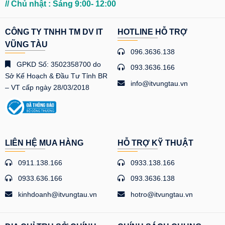
// Chủ nhật : Sáng 9:00- 12:00
CÔNG TY TNHH TM DV IT
HOTLINE HỖ TRỢ
VŨNG TÀU
096.3636.138
GPKD Số: 3502358700 do
093.3636.166
Sở Kế Hoạch & Đầu Tư Tỉnh BR
info@itvungtau.vn
– VT cấp ngày 28/03/2018
LIÊN HỆ MUA HÀNG
HỖ TRỢ KỸ THUẬT
0911.138.166
0933.138.166
0933.636.166
093.3636.138
kinhdoanh@itvungtau.vn
hotro@itvungtau.vn