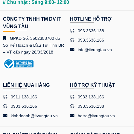
// Chủ nhật : Sáng 9:00- 12:00
CÔNG TY TNHH TM DV IT
HOTLINE HỖ TRỢ
VŨNG TÀU
096.3636.138
GPKD Số: 3502358700 do
093.3636.166
Sở Kế Hoạch & Đầu Tư Tỉnh BR
info@itvungtau.vn
– VT cấp ngày 28/03/2018
LIÊN HỆ MUA HÀNG
HỖ TRỢ KỸ THUẬT
0911.138.166
0933.138.166
0933.636.166
093.3636.138
kinhdoanh@itvungtau.vn
hotro@itvungtau.vn