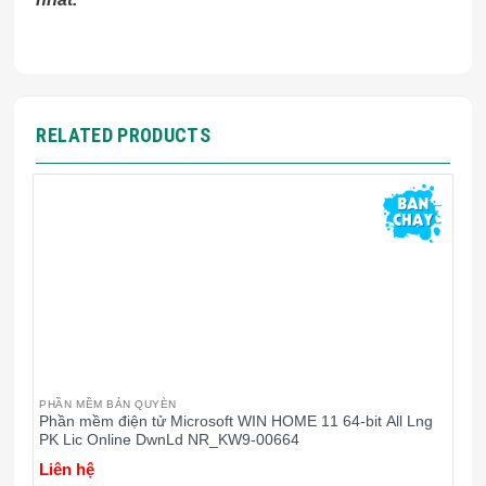
RELATED PRODUCTS
PHẦN MỀM BẢN QUYÈN
P
Phần mềm điện tử Microsoft WIN HOME 11 64-bit All Lng
K
PK Lic Online DwnLd NR_KW9-00664
Liên hệ
L