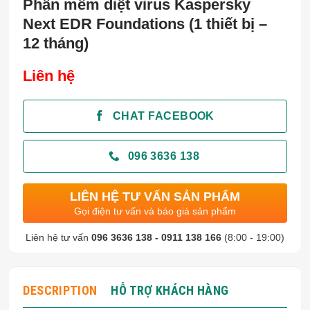
Phần mềm diệt virus Kaspersky
Next EDR Foundations (1 thiết bị –
12 tháng)
Liên hệ
CHAT FACEBOOK
096 3636 138
LIÊN HỆ TƯ VẤN SẢN PHẨM
Gọi điện tư vấn và báo giá sản phẩm
Liên hệ tư vấn
096 3636 138 - 0911 138 166
(8:00 - 19:00)
DESCRIPTION
HỖ TRỢ KHÁCH HÀNG