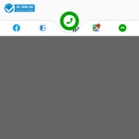
LIÊN HỆ MUA HÀNG
HỖ TRỢ KỸ THUẬT
0911.138.166
0933.138.166
0933.636.166
093.3636.138
kinhdoanh@itvungtau.vn
hotro@itvungtau.vn
ĐỊA CHỈ TRỤ SỞ CHÍNH
CHÍNH SÁCH CHUNG
Số 533 Nguyễn An Ninh, P.
Chính sách bảo mật thông tin
Nguyễn An Ninh, TP. Vũng Tàu,
Chính sách bảo hành
Tỉnh Bà Rịa - Vũng Tàu
Chính sách đổi trả
HỖ TRỢ KHÁCH HÀNG
Chính sách giải quyết khiếu nại
Điều khoản giao dịch
Hình thức thanh toán