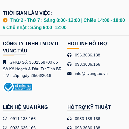
THỜI GIAN LÀM VIỆC:
Thứ 2 - Thứ 7 : Sáng 8:00- 12:00 | Chiều 14:00 - 18:00
// Chủ nhật : Sáng 9:00- 12:00
CÔNG TY TNHH TM DV IT
HOTLINE HỖ TRỢ
VŨNG TÀU
096.3636.138
GPKD Số: 3502358700 do
093.3636.166
Sở Kế Hoạch & Đầu Tư Tỉnh BR
info@itvungtau.vn
– VT cấp ngày 28/03/2018
LIÊN HỆ MUA HÀNG
HỖ TRỢ KỸ THUẬT
0911.138.166
0933.138.166
0933.636.166
093.3636.138