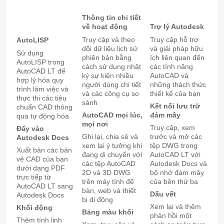
Thông tin chi tiết
về hoạt động
Trợ lý Autodesk
Truy cập và theo
Truy cập hỗ trợ
AutoLISP
dõi dữ liệu lịch sử
và giải pháp hữu
Sử dụng
phiên bản bằng
ích liên quan đến
AutoLISP trong
cách sử dụng nhật
các tính năng
AutoCAD LT để
ký sự kiện nhiều
AutoCAD và
hợp lý hóa quy
người dùng chi tiết
những thách thức
trình làm việc và
và các công cụ so
thiết kế của bạn
thực thi các tiêu
sánh
Kết nối lưu trữ
chuẩn CAD thông
AutoCAD mọi lúc,
đám mây
qua tự động hóa
mọi nơi
Truy cập, xem
Đẩy vào
Ghi lại, chia sẻ và
trước và mở các
Autodesk Docs
xem lại ý tưởng khi
tệp DWG trong
Xuất bản các bản
đang di chuyển với
AutoCAD LT với
vẽ CAD của bạn
các tệp AutoCAD
Autodesk Docs và
dưới dạng PDF
2D và 3D DWG
bộ nhớ đám mây
trực tiếp từ
trên máy tính để
của bên thứ ba
AutoCAD LT sang
bàn, web và thiết
Dấu vết
Autodesk Docs
bị di động
Xem lại và thêm
Khối động
Bảng màu khối
phản hồi một
Thêm tính linh