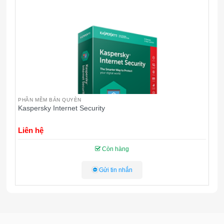
PHẦN MỀM BẢN QUYÈN
P
Microsoft Windows 7 Professional 64bit SP1 FQC-08289
P
D
Liên hệ
L
Còn hàng
Gửi tin nhắn