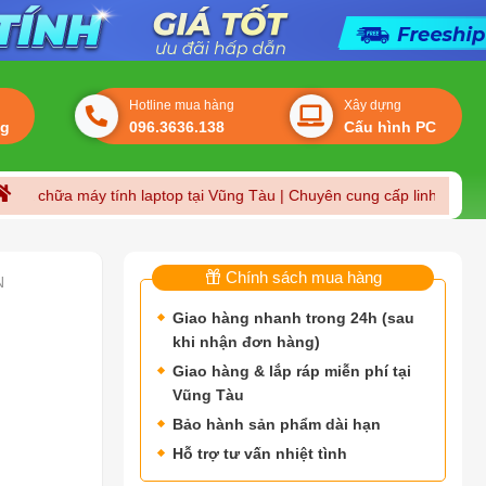
Hotline mua hàng
Xây dựng
ng
096.3636.138
Cấu hình PC
ữa máy tính laptop tại Vũng Tàu | Chuyên cung cấp linh kiện máy tính
Chính sách mua hàng
N
Giao hàng nhanh trong 24h (sau
khi nhận đơn hàng)
Giao hàng & lắp ráp miễn phí tại
Vũng Tàu
Bảo hành sản phẩm dài hạn
Hỗ trợ tư vấn nhiệt tình