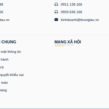
38
0911.138.166
66
0933.636.166
tau.vn
kinhdoanh@itvungtau.vn
H CHUNG
MẠNG XÃ HỘI
mật thông tin
 hành
trả
 quyết khiếu nại
 toán
 hàng