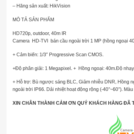
– Hãng sản xuất: HikVision
MÔ TẢ SẢN PHẨM
HD720p, outdoor, 40m IR
Camera HD-TVI bán cầu ngoài trời 1 MP (hồng ngoại 4
+ Cảm biến: 1/3″ Progressive Scan CMOS.
+Độ phân giải: 1 Megapixel. + Hồng ngoại: 40m.Độ nhạ
+ Hỗ trợ: Bù ngược sáng BLC, Giảm nhiễu DNR, Hồng ngoa
ngoài trời IP66. Dải nhiệt hoạt động rộng (-40°~60°).
XIN CHÂN THÀNH CẢM ƠN QUÝ KHÁCH HÀNG ĐÃ T