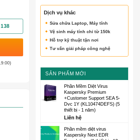
Dịch vụ khác
Sửa chữa Laptop, Máy tính
 138
Vệ sinh máy tính chỉ từ 150k
Hỗ trợ kỹ thuật tận nơi
Tư vấn giải pháp công nghệ
19:00)
SẢN PHẨM MỚI
Phần Mềm Diệt Virus
Kaspersky Premium
+Customer Support SEA 5-
Dvc 1Y (KL10474DEFS) (5
thiết bị - 1 năm)
Liên hệ
Phần mềm diệt virus
Kaspersky Next EDR