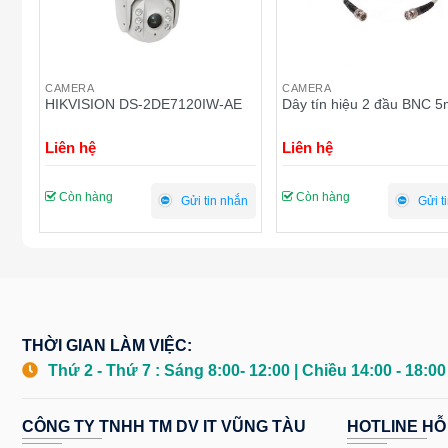
CAMERA
CAMERA
E
HIKVISION DS-2DE7120IW-AE
Dây tín hiệu 2 đầu BNC 
Liên hệ
Liên hệ
Còn hàng
Còn hàng
ắn
Gửi tin nhắn
Gửi t
THỜI GIAN LÀM VIỆC:
Thứ 2 - Thứ 7 : Sáng 8:00- 12:00 | Chiều 14:00 - 18:0
CÔNG TY TNHH TM DV IT VŨNG TÀU
HOTLINE HỖ