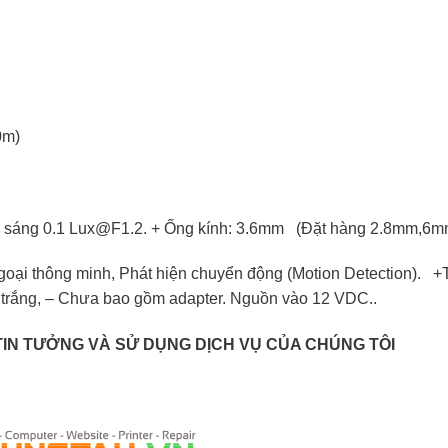
0m)
y sáng 0.1
Lux@F1.2
. + Ống kính: 3.6mm (Đặt hàng 2.8mm,6
̣i thông minh, Phát hiện chuyển động (Motion Detection). 
 Màu trắng, – Chưa bao gồm adapter. Nguồn vào 12 VDC..
IN TƯỞNG VÀ SỬ DỤNG DỊCH VỤ CỦA CHÚNG TÔI