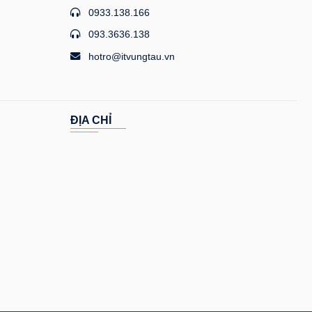
0933.138.166
093.3636.138
hotro@itvungtau.vn
ĐỊA CHỈ