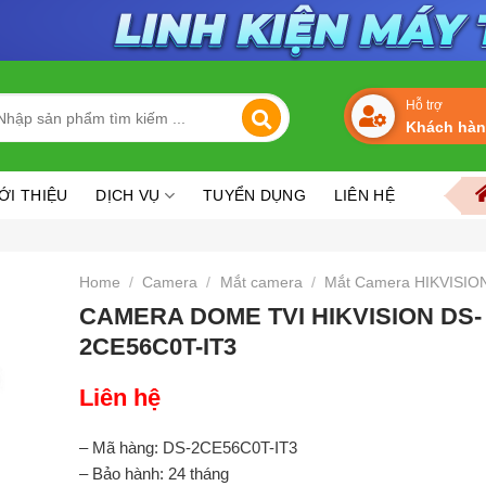
arch
Hỗ trợ
Khách hà
r:
Chuyên thi công lắp đặt Camera tại Vũng Tàu | Chuyên sửa ch
ỚI THIỆU
DỊCH VỤ
TUYỂN DỤNG
LIÊN HỆ
Home
/
Camera
/
Mắt camera
/
Mắt Camera HIKVISIO
CAMERA DOME TVI HIKVISION DS-
2CE56C0T-IT3
Liên hệ
– Mã hàng: DS-2CE56C0T-IT3
– Bảo hành: 24 tháng