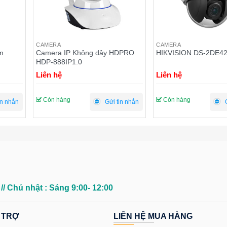
CAMERA
CAMERA
5m
Camera IP Không dây HDPRO
HIKVISION DS-2DE4
HDP-888IP1.0
Liên hệ
Liên hệ
Còn hàng
Còn hàng
in nhắn
Gửi tin nhắn
0
// Chủ nhật : Sáng 9:00- 12:00
 TRỢ
LIÊN HỆ MUA HÀNG