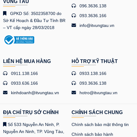
VŨNG TÀU
096.3636.138
GPKD Số: 3502358700 do
093.3636.166
Sở Kế Hoạch & Đầu Tư Tỉnh BR
info@itvungtau.vn
– VT cấp ngày 28/03/2018
LIÊN HỆ MUA HÀNG
HỖ TRỢ KỸ THUẬT
0911.138.166
0933.138.166
0933.636.166
093.3636.138
kinhdoanh@itvungtau.vn
hotro@itvungtau.vn
ĐỊA CHỈ TRỤ SỞ CHÍNH
CHÍNH SÁCH CHUNG
Số 533 Nguyễn An Ninh, P.
Chính sách bảo mật thông tin
Nguyễn An Ninh, TP. Vũng Tàu,
Chính sách bảo hành