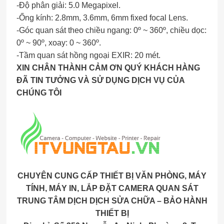
-Độ phân giải: 5.0 Megapixel.
-Ống kính: 2.8mm, 3.6mm, 6mm fixed focal Lens.
-Góc quan sát theo chiều ngang: 0º ~ 360º, chiều dọc:
0º ~ 90º, xoay: 0 ~ 360º.
-Tầm quan sát hồng ngoại EXIR: 20 mét.
XIN CHÂN THÀNH CẢM ƠN QUÝ KHÁCH HÀNG
ĐÃ TIN TƯỞNG VÀ SỬ DỤNG DỊCH VỤ CỦA
CHÚNG TÔI
CHUYÊN CUNG CẤP THIẾT BỊ VĂN PHÒNG, MÁY
TÍNH, MÁY IN, LẮP ĐẶT CAMERA QUAN SÁT
TRUNG TÂM DỊCH DỊCH SỬA CHỮA – BẢO HÀNH
THIẾT BỊ