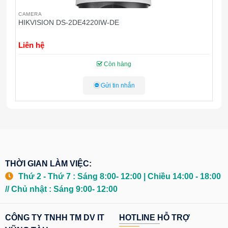
CAMERA
C
HIKVISION DS-2DE7220IW-AE
H
Liên hệ
L
Còn hàng
Gửi tin nhắn
THỜI GIAN LÀM VIỆC:
Thứ 2 - Thứ 7 : Sáng 8:00- 12:00 | Chiều 14:00 - 18:00
// Chủ nhật : Sáng 9:00- 12:00
CÔNG TY TNHH TM DV IT
HOTLINE HỖ TRỢ