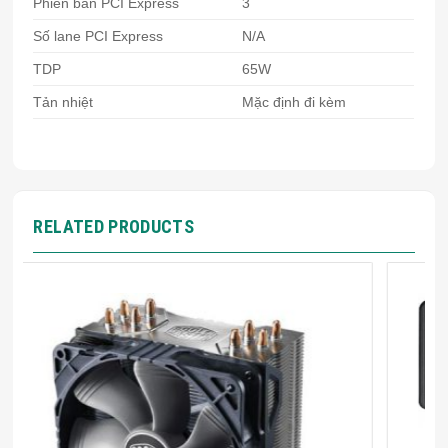
Phiên bản PCI Express
3
Số lane PCI Express
N/A
TDP
65W
Tản nhiệt
Mặc định đi kèm
RELATED PRODUCTS