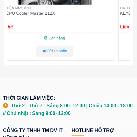
LINH KIỆN MÁY TÍNH
L
KEYBOARD RAPOO NK2500
F
Liên hệ
L
Còn hàng
Gửi tin nhắn
THỜI GIAN LÀM VIỆC:
Thứ 2 - Thứ 7 : Sáng 8:00- 12:00 | Chiều 14:00 - 18:00
// Chủ nhật : Sáng 9:00- 12:00
CÔNG TY TNHH TM DV IT
HOTLINE HỖ TRỢ