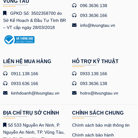
VŨNG TÀU
096.3636.138
GPKD Số: 3502358700 do
093.3636.166
Sở Kế Hoạch & Đầu Tư Tỉnh BR
info@itvungtau.vn
– VT cấp ngày 28/03/2018
LIÊN HỆ MUA HÀNG
HỖ TRỢ KỸ THUẬT
0911.138.166
0933.138.166
0933.636.166
093.3636.138
kinhdoanh@itvungtau.vn
hotro@itvungtau.vn
ĐỊA CHỈ TRỤ SỞ CHÍNH
CHÍNH SÁCH CHUNG
Số 533 Nguyễn An Ninh, P.
Chính sách bảo mật thông tin
Nguyễn An Ninh, TP. Vũng Tàu,
Chính sách bảo hành