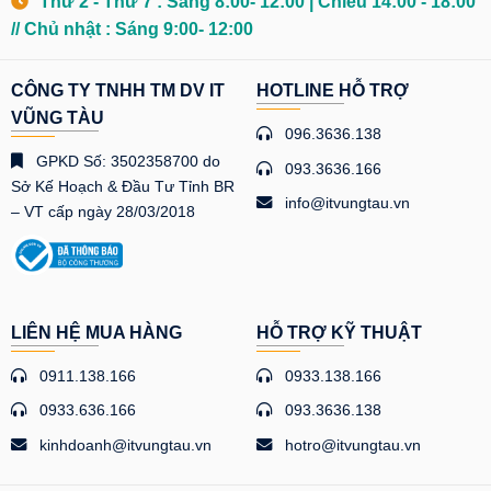
Thứ 2 - Thứ 7 : Sáng 8:00- 12:00 | Chiều 14:00 - 18:00
// Chủ nhật : Sáng 9:00- 12:00
CÔNG TY TNHH TM DV IT
HOTLINE HỖ TRỢ
VŨNG TÀU
096.3636.138
GPKD Số: 3502358700 do
093.3636.166
Sở Kế Hoạch & Đầu Tư Tỉnh BR
info@itvungtau.vn
– VT cấp ngày 28/03/2018
LIÊN HỆ MUA HÀNG
HỖ TRỢ KỸ THUẬT
0911.138.166
0933.138.166
0933.636.166
093.3636.138
kinhdoanh@itvungtau.vn
hotro@itvungtau.vn