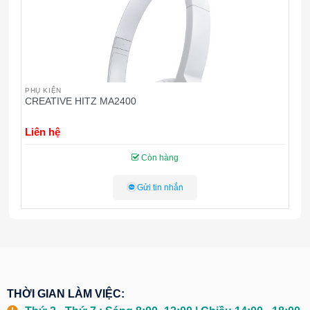
TAI NGHE - LOA CAO CẤP
Loa SoundMax A120/2.0
Liên hệ
Còn hàng
Gửi tin nhắn
THỜI GIAN LÀM VIỆC: