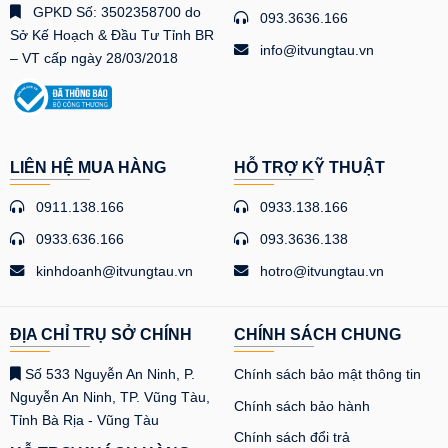
GPKD Số: 3502358700 do
093.3636.166
Sở Kế Hoạch & Đầu Tư Tỉnh BR
info@itvungtau.vn
– VT cấp ngày 28/03/2018
LIÊN HỆ MUA HÀNG
HỖ TRỢ KỸ THUẬT
0911.138.166
0933.138.166
0933.636.166
093.3636.138
kinhdoanh@itvungtau.vn
hotro@itvungtau.vn
ĐỊA CHỈ TRỤ SỞ CHÍNH
CHÍNH SÁCH CHUNG
Số 533 Nguyễn An Ninh, P.
Chính sách bảo mật thông tin
Nguyễn An Ninh, TP. Vũng Tàu,
Chính sách bảo hành
Tỉnh Bà Rịa - Vũng Tàu
Chính sách đổi trả