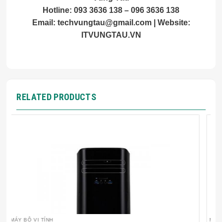
Hotline: 093 3636 138 – 096 3636 138
Email:
techvungtau@gmail.com
| Website:
ITVUNGTAU.VN
RELATED PRODUCTS
MÁY BỘ VI TÍNH
M