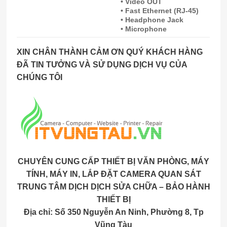
• Video OUT
• Fast Ethernet (RJ-45)
• Headphone Jack
• Microphone
XIN CHÂN THÀNH CẢM ƠN QUÝ KHÁCH HÀNG
ĐÃ TIN TƯỞNG VÀ SỬ DỤNG DỊCH VỤ CỦA
CHÚNG TÔI
CHUYÊN CUNG CẤP THIẾT BỊ VĂN PHÒNG, MÁY
TÍNH, MÁY IN, LẮP ĐẶT CAMERA QUAN SÁT
TRUNG TÂM DỊCH DỊCH SỬA CHỮA – BẢO HÀNH
THIẾT BỊ
Địa chỉ: Số 350 Nguyễn An Ninh, Phường 8, Tp
Vũng Tàu