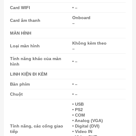
Card WIFI
• –
Onboard
Card âm thanh
–
MÀN HÌNH
Không kèm theo
Loại màn hình
–
Tính năng khác của màn
• –
hình
LINH KIỆN ĐI KÈM
Bàn phím
• –
Chuột
• –
• USB
• PS2
• COM
• Analog (VGA)
Tính năng, các cổng giao
• Digital (DVI)
tiếp
• Video IN