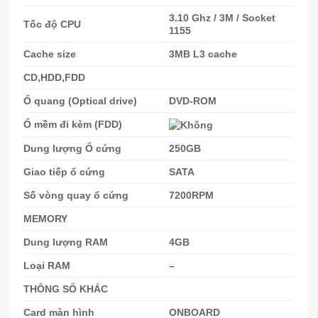
3.10 Ghz / 3M / Socket
Tốc độ CPU
1155
Cache size
3MB L3 cache
CD,HDD,FDD
Ổ quang (Optical drive)
DVD-ROM
Ổ mềm đi kèm (FDD)
Dung lượng Ổ cứng
250GB
Giao tiếp ổ cứng
SATA
Số vòng quay ổ cứng
7200RPM
MEMORY
Dung lượng RAM
4GB
Loại RAM
–
THÔNG SỐ KHÁC
Card màn hình
ONBOARD