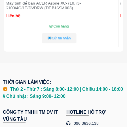
iMac 27” Retina 5K MNEA2 – Model 2017
M
Liên hệ
L
Còn hàng
Gửi tin nhắn
THỜI GIAN LÀM VIỆC:
Thứ 2 - Thứ 7 : Sáng 8:00- 12:00 | Chiều 14:00 - 18:00
// Chủ nhật : Sáng 9:00- 12:00
CÔNG TY TNHH TM DV IT
HOTLINE HỖ TRỢ
VŨNG TÀU
096.3636.138