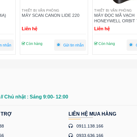
THIẾT BỊ VĂN PHÒNG
THIẾT BỊ VĂN PHÒNG
220
MÁY ĐỌC MÃ VẠCH
MÁY FAX PANASONIC
HONEYWELL ORBIT 7100
987
MS7120
Liên hệ
Liên hệ
Còn hàng
Còn hàng
in nhắn
Gửi tin nhắn
0
// Chủ nhật : Sáng 9:00- 12:00
 TRỢ
LIÊN HỆ MUA HÀNG
38
0911.138.166
66
0933.636.166