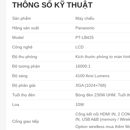
THÔNG SỐ KỸ THUẬT
Sản phẩm
Máy chiếu
Hãng sản xuất
Panasonic
Model
PT-LB425
Công nghệ
LCD
Độ thu phóng
Kích thước phóng to màn hì
Độ tương phản
16000:1
Độ sáng
4100 Ansi Lumens
Độ phân giải
XGA (1024×768)
Tuổi thọ đèn
Bóng đèn 230W UHM. Tuổi thọ
Loa
10W
Cổng kết nối HDMI IN, 2
IN, USB A&B (memory / Wirele
Cổng giao tiếp
Option wirelless mua thêm 