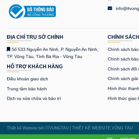
info@itvung
ĐỊA CHỈ TRỤ SỞ CHÍNH
CHÍNH SÁC
Số 533 Nguyễn An Ninh, P. Nguyễn An Ninh,
Chính sách bảo 
TP. Vũng Tàu, Tỉnh Bà Rịa - Vũng Tàu
Chính sách bảo
HỖ TRỢ KHÁCH HÀNG
Chính sách đổi 
Chính sách giải
Điều khoản giao dịch
Hình thức thanh
Trung tâm bảo hành
Hình thức giao
Dịch vụ sửa chữa và bảo trì
Thiết kế Website bởi
ITVUNGTAU
|
THIẾT KẾ WEBSITE VŨNG TÀU