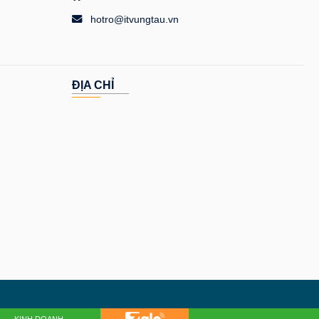
hotro@itvungtau.vn
ĐỊA CHỈ