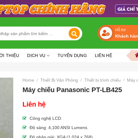
arch
Hỗ trợ
Khách hà
r:
ỚI THIỆU
DỊCH VỤ
TUYỂN DỤNG
LIÊN HỆ
Home
/
Thiết Bị Văn Phòng
/
Thiết bị trình chiếu
/
Máy c
Máy chiếu Panasonic PT-LB425
Liên hệ
Công nghệ LCD.
Độ sáng: 4,100 ANSI Lumens.
Độ phân giải: XGA (1,024 x 768).