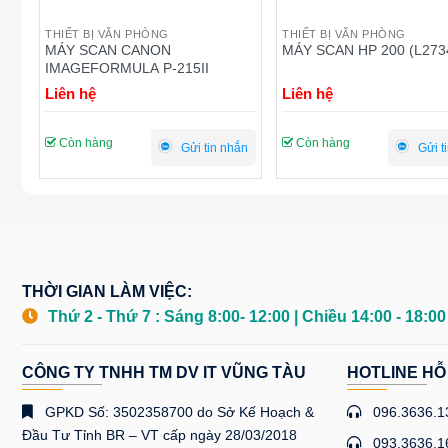
THIẾT BỊ VĂN PHÒNG
THIẾT BỊ VĂN PHÒNG
MÁY SCAN HP 200 (L2734A)
MÁY SCAN CANON LIDE 
Liên hệ
Liên hệ
Còn hàng
Còn hàng
ắn
Gửi tin nhắn
Gửi t
THỜI GIAN LÀM VIỆC:
Thứ 2 - Thứ 7 : Sáng 8:00- 12:00 | Chiều 14:00 - 18:0
CÔNG TY TNHH TM DV IT VŨNG TÀU
HOTLINE HỖ
GPKD Số: 3502358700 do Sở Kế Hoạch &
096.3636.1
Đầu Tư Tỉnh BR – VT cấp ngày 28/03/2018
093.3636.1