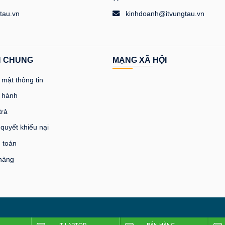
tau.vn
kinhdoanh@itvungtau.vn
H CHUNG
MẠNG XÃ HỘI
mật thông tin
 hành
trả
 quyết khiếu nại
 toán
 hàng