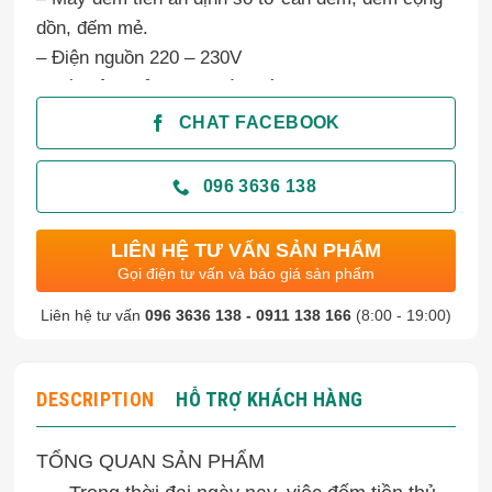
dồn, đếm mẻ.
– Điện nguồn 220 – 230V
– Tốc độ khoảng 1000 tờ/phút
– Màn hình hiển thị LCD và 1 màn hình hiển thị
CHAT FACEBOOK
kéo dài
– Kích thước sản phẩm: 300x246x190mm
096 3636 138
– Trọng lượng sản phẩm 5.8kg.
– Bảo hành 12 tháng.
LIÊN HỆ TƯ VẤN SẢN PHẨM
Gọi điện tư vấn và báo giá sản phẩm
Liên hệ tư vấn
096 3636 138 - 0911 138 166
(8:00 - 19:00)
DESCRIPTION
HỖ TRỢ KHÁCH HÀNG
TỔNG QUAN SẢN PHẨM