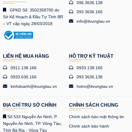
096.3636.138
GPKD Số: 3502358700 do
093.3636.166
Sở Kế Hoạch & Đầu Tư Tỉnh BR
info@itvungtau.vn
– VT cấp ngày 28/03/2018
LIÊN HỆ MUA HÀNG
HỖ TRỢ KỸ THUẬT
0911.138.166
0933.138.166
0933.636.166
093.3636.138
kinhdoanh@itvungtau.vn
hotro@itvungtau.vn
ĐỊA CHỈ TRỤ SỞ CHÍNH
CHÍNH SÁCH CHUNG
Số 533 Nguyễn An Ninh, P.
Chính sách bảo mật thông tin
Nguyễn An Ninh, TP. Vũng Tàu,
Chính sách bảo hành
Tỉnh Bà Rịa - Vũng Tàu