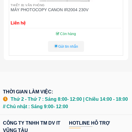
THIẾT BỊ VĂN PHÒNG
T
MÁY PHOTOCOPY CANON IR2004 230V
M
Liên hệ
L
Còn hàng
Gửi tin nhắn
THỜI GIAN LÀM VIỆC:
Thứ 2 - Thứ 7 : Sáng 8:00- 12:00 | Chiều 14:00 - 18:00
// Chủ nhật : Sáng 9:00- 12:00
CÔNG TY TNHH TM DV IT
HOTLINE HỖ TRỢ
VŨNG TÀU