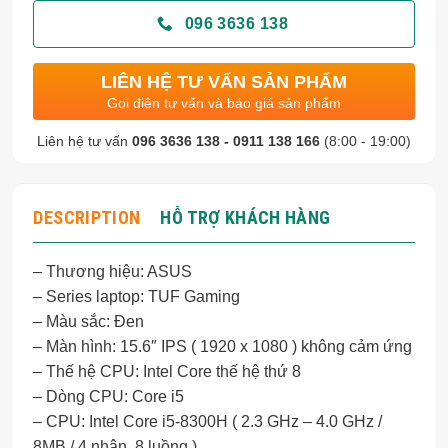
096 3636 138
LIÊN HỆ TƯ VẤN SẢN PHẨM
Gọi điện tư vấn và báo giá sản phẩm
Liên hệ tư vấn
096 3636 138 - 0911 138 166
(8:00 - 19:00)
DESCRIPTION
HỖ TRỢ KHÁCH HÀNG
– Thương hiệu: ASUS
– Series laptop: TUF Gaming
– Màu sắc: Đen
– Màn hình: 15.6″ IPS ( 1920 x 1080 ) không cảm ứng
– Thế hệ CPU: Intel Core thế hệ thứ 8
– Dòng CPU: Core i5
– CPU: Intel Core i5-8300H ( 2.3 GHz – 4.0 GHz /
8MB / 4 nhân, 8 luồng )