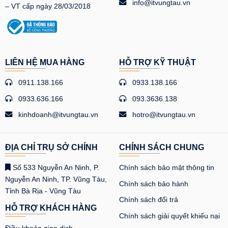
info@itvungtau.vn
– VT cấp ngày 28/03/2018
LIÊN HỆ MUA HÀNG
HỖ TRỢ KỸ THUẬT
0911.138.166
0933.138.166
0933.636.166
093.3636.138
kinhdoanh@itvungtau.vn
hotro@itvungtau.vn
ĐỊA CHỈ TRỤ SỞ CHÍNH
CHÍNH SÁCH CHUNG
Số 533 Nguyễn An Ninh, P.
Chính sách bảo mật thông tin
Nguyễn An Ninh, TP. Vũng Tàu,
Chính sách bảo hành
Tỉnh Bà Rịa - Vũng Tàu
Chính sách đổi trả
HỖ TRỢ KHÁCH HÀNG
Chính sách giải quyết khiếu nại
Điều khoản giao dịch