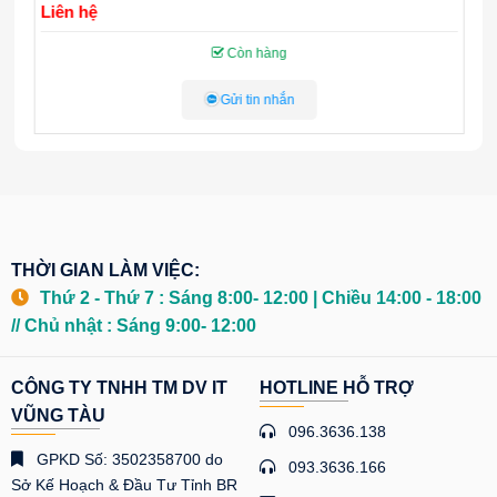
Liên hệ
L
Còn hàng
Gửi tin nhắn
THỜI GIAN LÀM VIỆC:
Thứ 2 - Thứ 7 : Sáng 8:00- 12:00 | Chiều 14:00 - 18:00
// Chủ nhật : Sáng 9:00- 12:00
CÔNG TY TNHH TM DV IT
HOTLINE HỖ TRỢ
VŨNG TÀU
096.3636.138
GPKD Số: 3502358700 do
093.3636.166
Sở Kế Hoạch & Đầu Tư Tỉnh BR