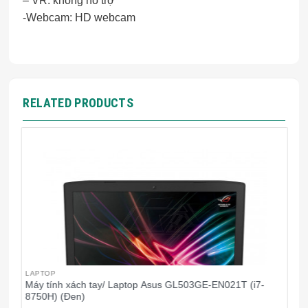
– VR: không hỗ trợ
-Webcam: HD webcam
RELATED PRODUCTS
LAPTOP
L
Máy tính xách tay/ Laptop Asus GL503GE-EN021T (i7-
M
8750H) (Đen)
(