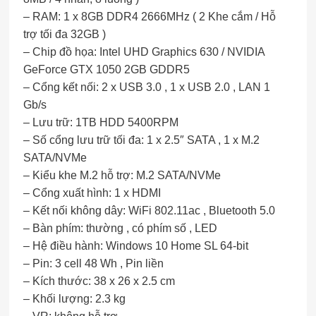
– RAM: 1 x 8GB DDR4 2666MHz ( 2 Khe cắm / Hỗ
trợ tối đa 32GB )
– Chip đồ họa: Intel UHD Graphics 630 / NVIDIA
GeForce GTX 1050 2GB GDDR5
– Cổng kết nối: 2 x USB 3.0 , 1 x USB 2.0 , LAN 1
Gb/s
– Lưu trữ: 1TB HDD 5400RPM
– Số cổng lưu trữ tối đa: 1 x 2.5″ SATA , 1 x M.2
SATA/NVMe
– Kiểu khe M.2 hỗ trợ: M.2 SATA/NVMe
– Cổng xuất hình: 1 x HDMI
– Kết nối không dây: WiFi 802.11ac , Bluetooth 5.0
– Bàn phím: thường , có phím số , LED
– Hệ điều hành: Windows 10 Home SL 64-bit
– Pin: 3 cell 48 Wh , Pin liền
– Kích thước: 38 x 26 x 2.5 cm
– Khối lượng: 2.3 kg